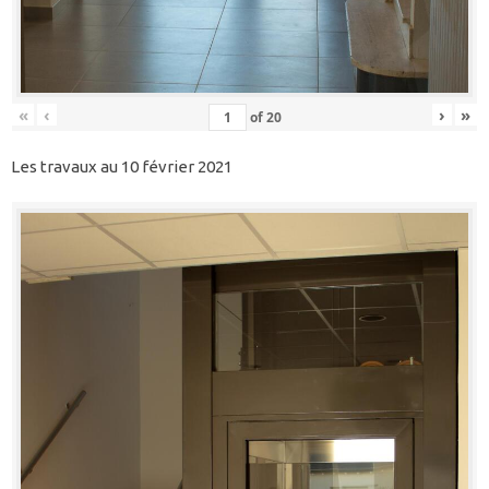
«
‹
›
»
of
20
Les travaux au 10 février 2021