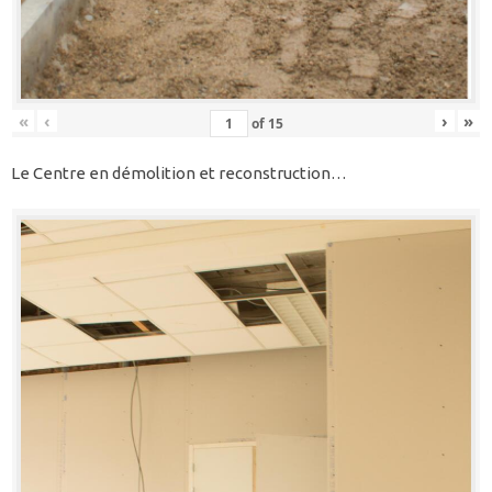
«
‹
›
»
of
15
Le Centre en démolition et reconstruction…