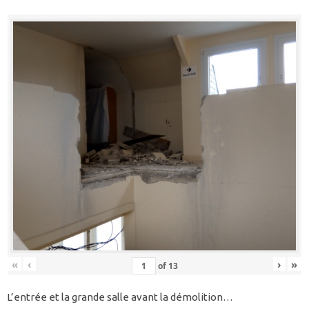
«
‹
›
»
of
13
L’entrée et la grande salle avant la démolition…