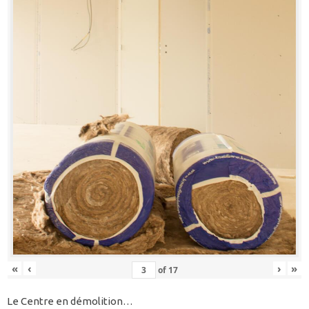
«
‹
›
»
of
17
Le Centre en démolition…