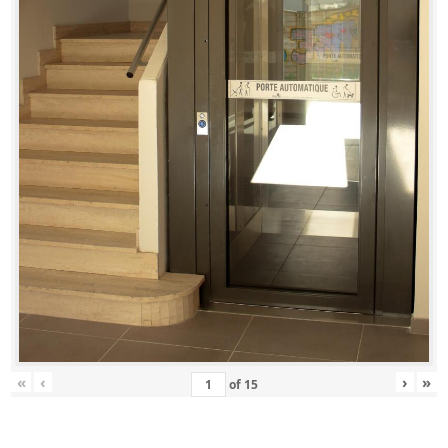
«
‹
›
»
of
15