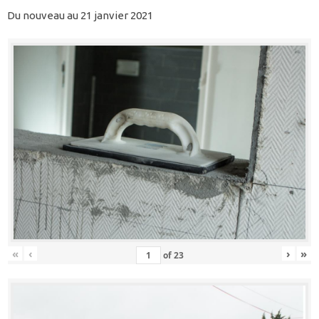
Du nouveau au 21 janvier 2021
«
‹
›
»
of
23