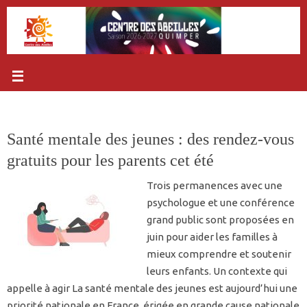
Passer
au
contenu
Santé mentale des jeunes : des rendez-vous
gratuits pour les parents cet été
Trois permanences avec une
psychologue et une conférence
grand public sont proposées en
juin pour aider les familles à
mieux comprendre et soutenir
leurs enfants. Un contexte qui
appelle à agir La santé mentale des jeunes est aujourd’hui une
priorité nationale en France, érigée en grande cause nationale