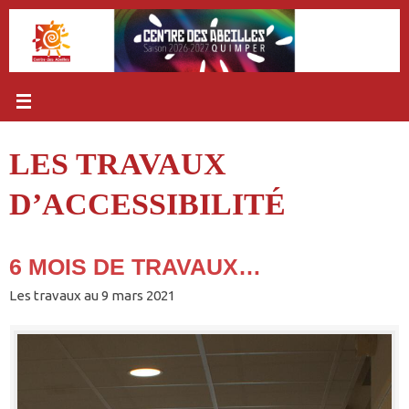
Passer
au
contenu
LES TRAVAUX
D’ACCESSIBILITÉ
6 MOIS DE TRAVAUX…
Les travaux au 9 mars 2021