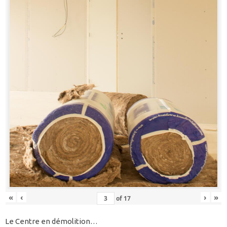
«
‹
›
»
of
17
Le Centre en démolition…