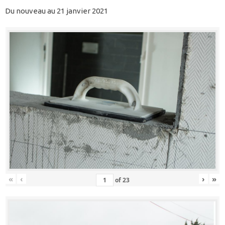
Du nouveau au 21 janvier 2021
«
‹
›
»
of
23