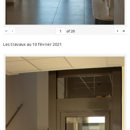
«
‹
›
»
of
20
Les travaux au 10 février 2021