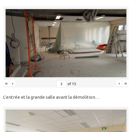
«
‹
›
»
of
13
L’entrée et la grande salle avant la démolition…