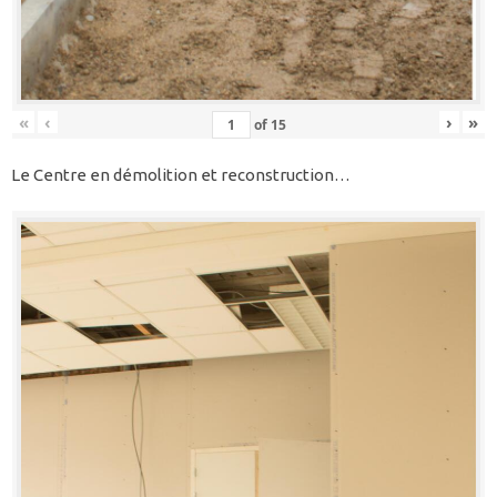
«
‹
›
»
of
15
Le Centre en démolition et reconstruction…