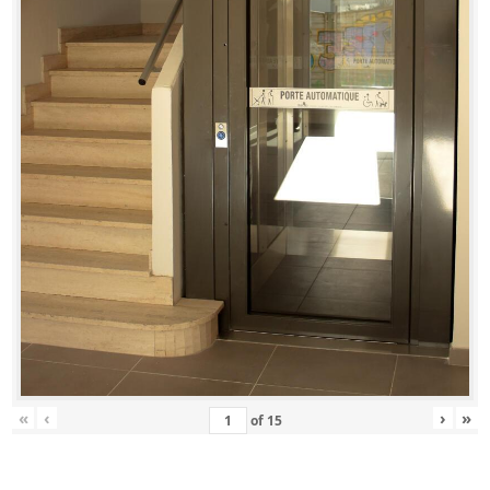
«
‹
›
»
of
15