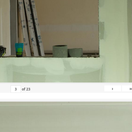
›
»
of
23