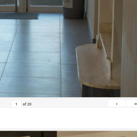
›
»
of
20