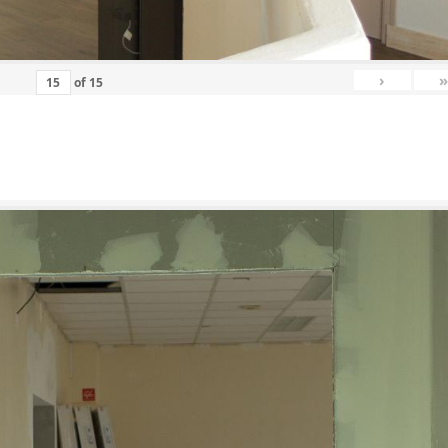
›
»
of
15