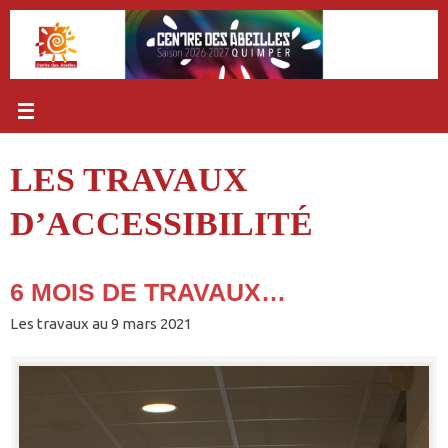
Passer
au
contenu
LES TRAVAUX
D’ACCESSIBILITÉ
6 MOIS DE TRAVAUX…
Les travaux au 9 mars 2021