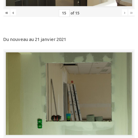
«
‹
›
»
of
15
Du nouveau au 21 janvier 2021