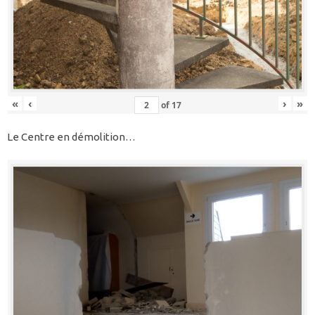
«
‹
›
»
of
17
Le Centre en démolition…