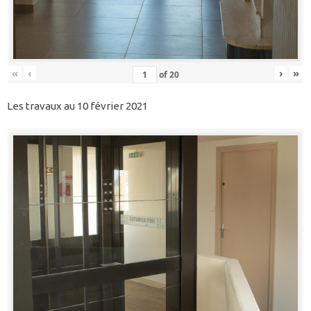
«
‹
›
»
of
20
Les travaux au 10 février 2021