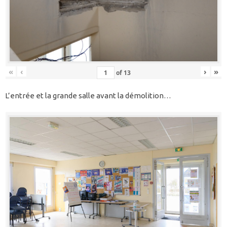
«
‹
›
»
of
13
L’entrée et la grande salle avant la démolition…