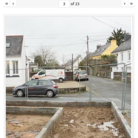
«
‹
›
»
of
23