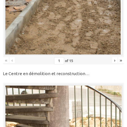
«
‹
›
»
of
15
Le Centre en démolition et reconstruction…