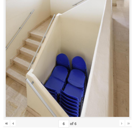
«
‹
›
»
of
6