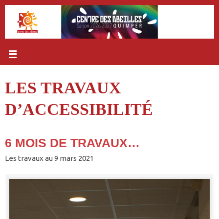
Passer
au
contenu
LES TRAVAUX
D’ACCESSIBILITÉ
6 MOIS DE TRAVAUX…
Les travaux au 9 mars 2021