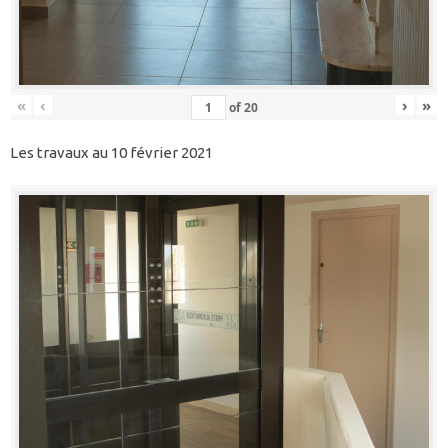
«
‹
›
»
of
20
Les travaux au 10 février 2021