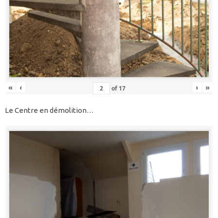
«
‹
›
»
of
17
Le Centre en démolition…