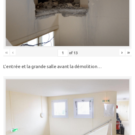
«
‹
›
»
of
13
L’entrée et la grande salle avant la démolition…