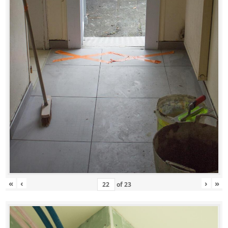
«
‹
›
»
of
23