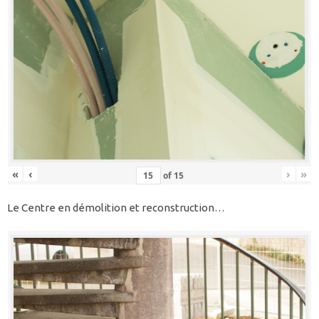
«
‹
›
»
of
15
Le Centre en démolition et reconstruction…