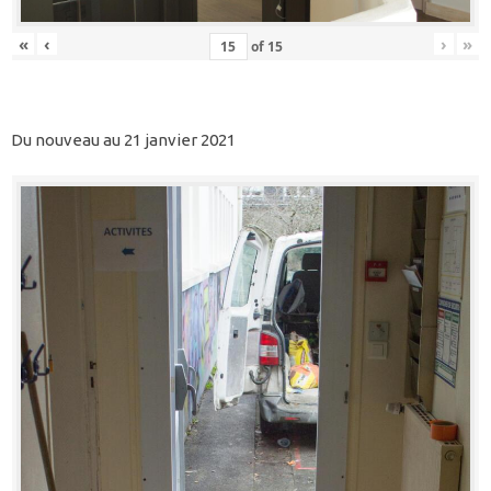
«
‹
›
»
of
15
Du nouveau au 21 janvier 2021