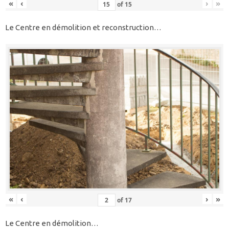
«
‹
›
»
of
15
Le Centre en démolition et reconstruction…
«
‹
›
»
of
17
Le Centre en démolition…