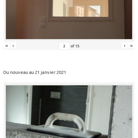
«
‹
›
»
of
15
Du nouveau au 21 janvier 2021