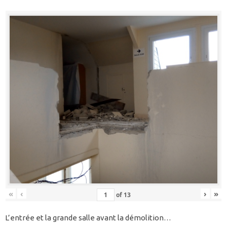
«
‹
›
»
of
13
L’entrée et la grande salle avant la démolition…