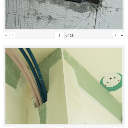
«
‹
›
»
of
23