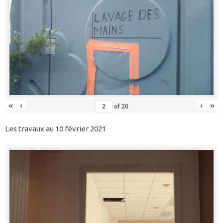
«
‹
›
»
of
20
Les travaux au 10 février 2021