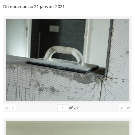
Du nouveau au 21 janvier 2021
«
‹
›
»
of
23