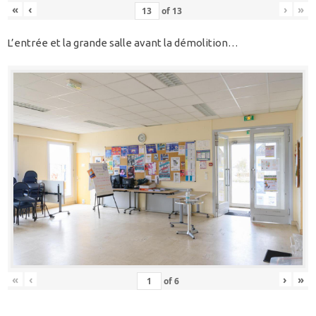
«
‹
›
»
of
13
L’entrée et la grande salle avant la démolition…
«
‹
›
»
of
6