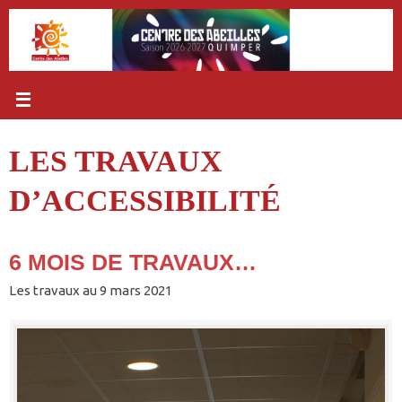
Passer
au
contenu
LES TRAVAUX
D’ACCESSIBILITÉ
6 MOIS DE TRAVAUX…
Les travaux au 9 mars 2021