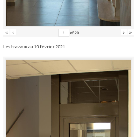
«
‹
›
»
of
20
Les travaux au 10 février 2021