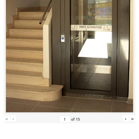
«
‹
›
»
of
15