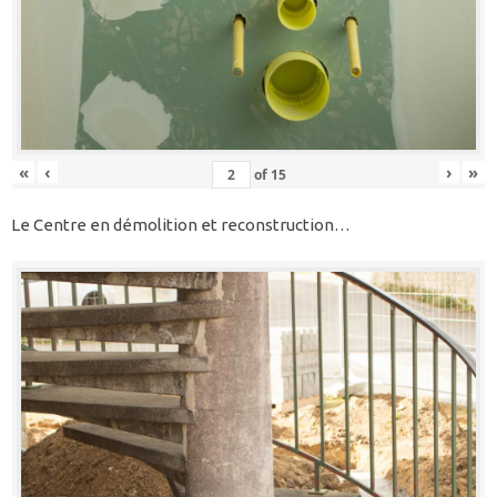
«
‹
›
»
of
15
Le Centre en démolition et reconstruction…