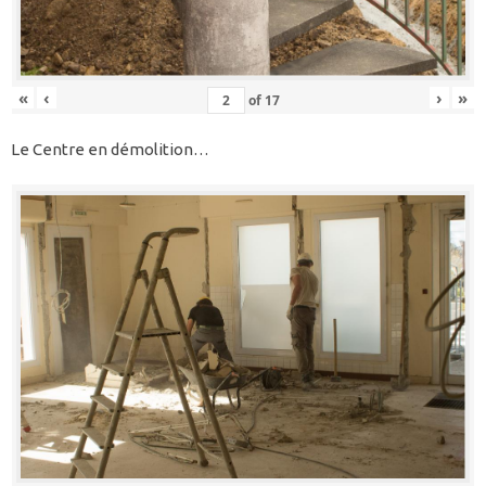
«
‹
›
»
of
17
Le Centre en démolition…