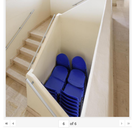
«
‹
›
»
of
6