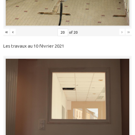
«
‹
›
»
of
20
Les travaux au 10 février 2021