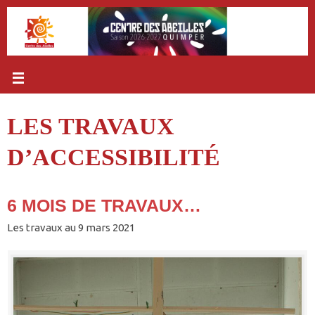
Passer
au
contenu
LES TRAVAUX
D’ACCESSIBILITÉ
6 MOIS DE TRAVAUX…
Les travaux au 9 mars 2021