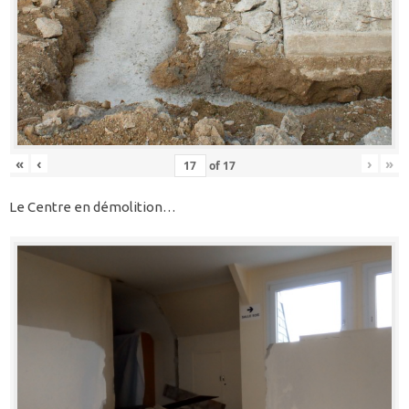
«
‹
›
»
of
17
Le Centre en démolition…