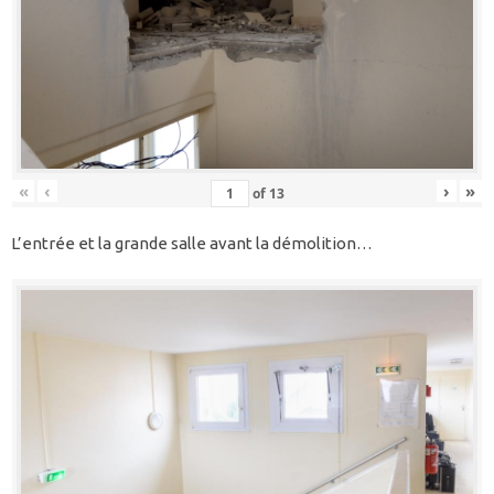
«
‹
›
»
of
13
L’entrée et la grande salle avant la démolition…