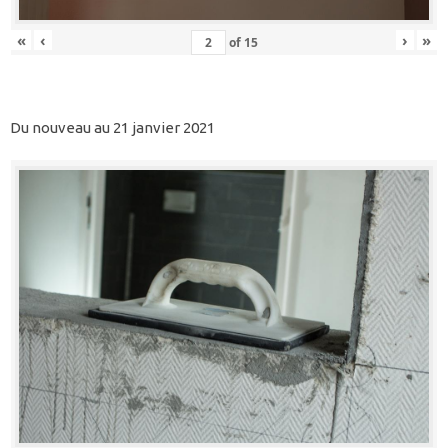
«
‹
›
»
of
15
Du nouveau au 21 janvier 2021