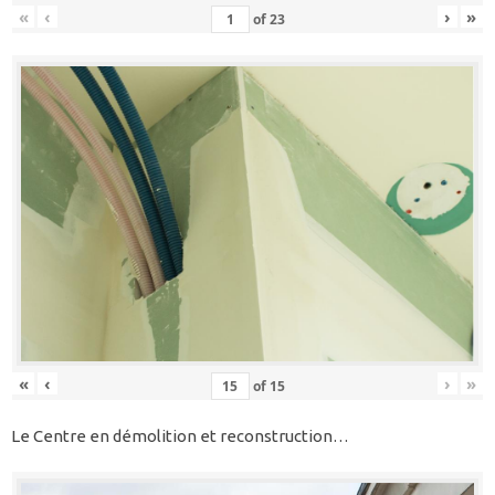
«
‹
›
»
of
23
«
‹
›
»
of
15
Le Centre en démolition et reconstruction…