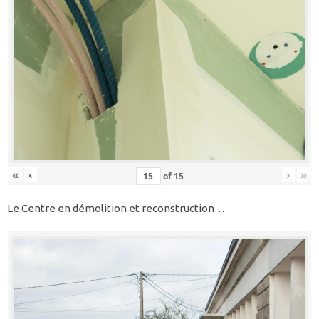
«
‹
›
»
of
15
Le Centre en démolition et reconstruction…