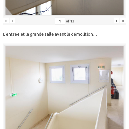
«
‹
›
»
of
13
L’entrée et la grande salle avant la démolition…