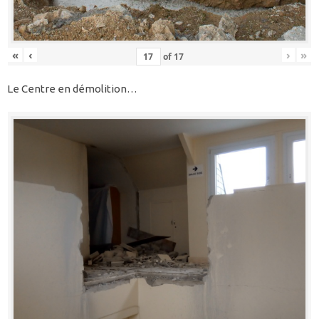
«
‹
›
»
of
17
Le Centre en démolition…