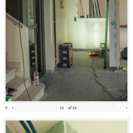
«
‹
›
»
of
23