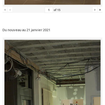
«
‹
›
»
of
15
Du nouveau au 21 janvier 2021