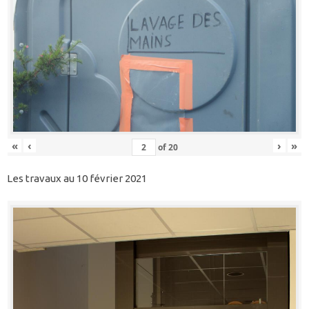
«
‹
›
»
of
20
Les travaux au 10 février 2021