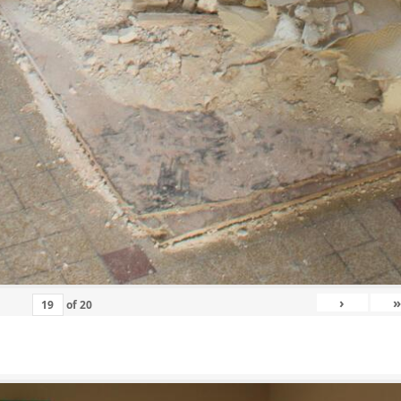
›
»
of
20