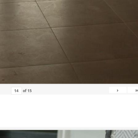
›
»
of
15