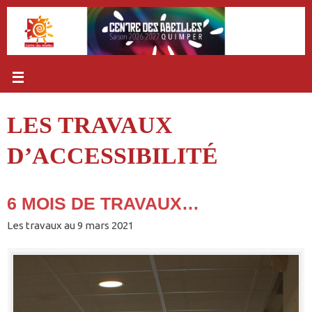
Passer
au
contenu
LES TRAVAUX
D’ACCESSIBILITÉ
6 MOIS DE TRAVAUX…
Les travaux au 9 mars 2021