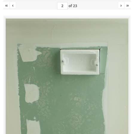
«
‹
›
»
of
23