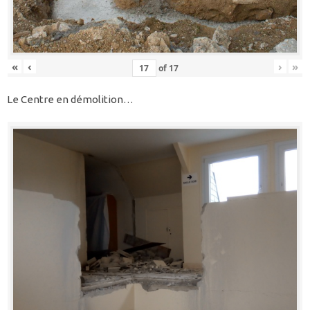
«
‹
›
»
of
17
Le Centre en démolition…