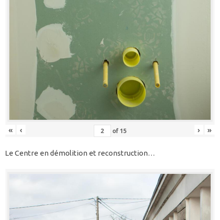
«
‹
›
»
of
15
Le Centre en démolition et reconstruction…