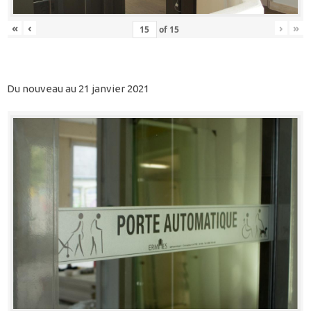
«
‹
›
»
of
15
Du nouveau au 21 janvier 2021