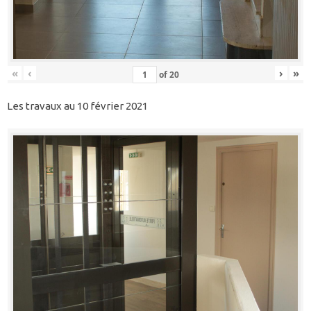
«
‹
›
»
of
20
Les travaux au 10 février 2021