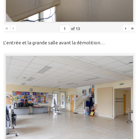
«
‹
›
»
of
13
L’entrée et la grande salle avant la démolition…