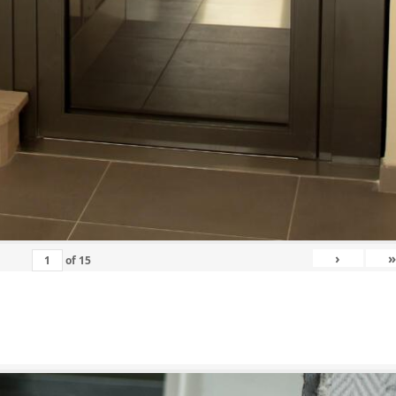
›
»
of
15