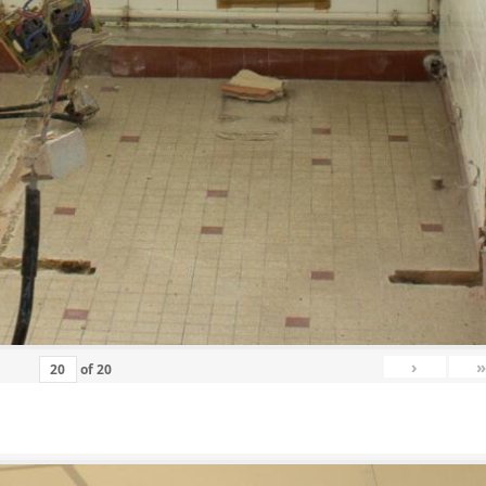
›
»
of
20