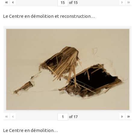
«
‹
›
»
of
15
Le Centre en démolition et reconstruction…
«
‹
›
»
of
17
Le Centre en démolition…