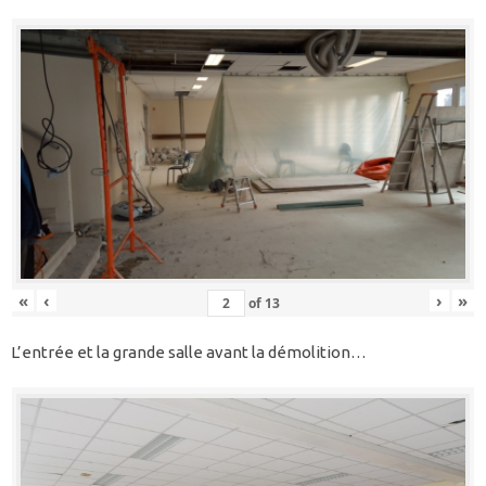
«
‹
›
»
of
13
L’entrée et la grande salle avant la démolition…