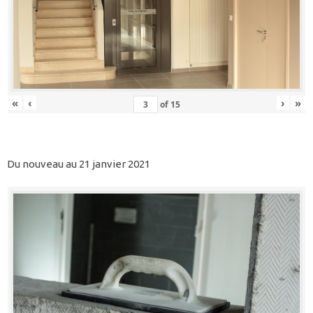
«
‹
›
»
of
15
Du nouveau au 21 janvier 2021