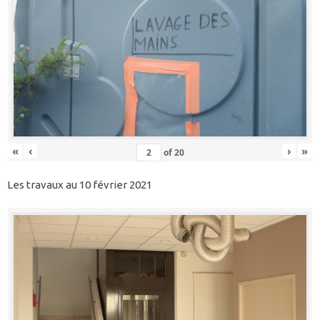
«
‹
›
»
of
20
Les travaux au 10 février 2021