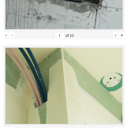
«
‹
›
»
of
23