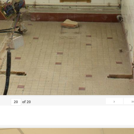
›
»
of
20