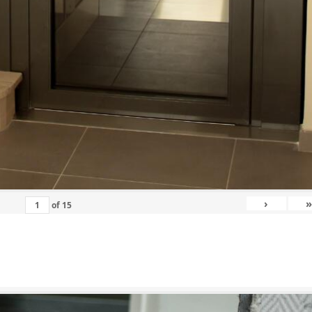
›
»
of
15