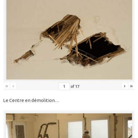
«
‹
›
»
of
17
Le Centre en démolition…