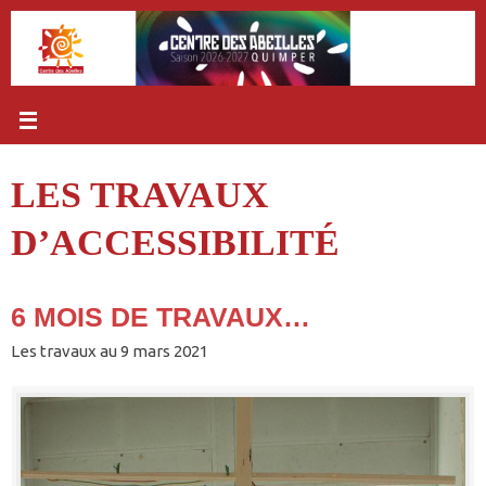
Passer
au
contenu
LES TRAVAUX
D’ACCESSIBILITÉ
6 MOIS DE TRAVAUX…
Les travaux au 9 mars 2021