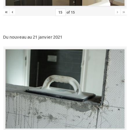
«
‹
›
»
of
15
Du nouveau au 21 janvier 2021