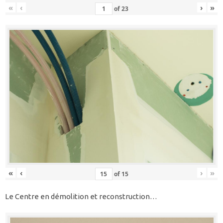
«
‹
›
»
of
23
«
‹
›
»
of
15
Le Centre en démolition et reconstruction…