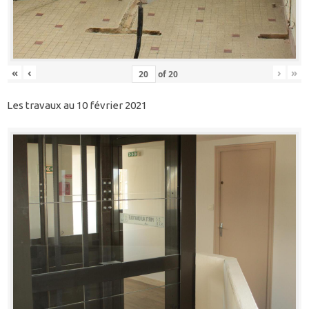
«
‹
›
»
of
20
Les travaux au 10 février 2021