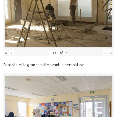
«
‹
›
»
of
13
L’entrée et la grande salle avant la démolition…