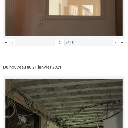
«
‹
›
»
of
15
Du nouveau au 21 janvier 2021