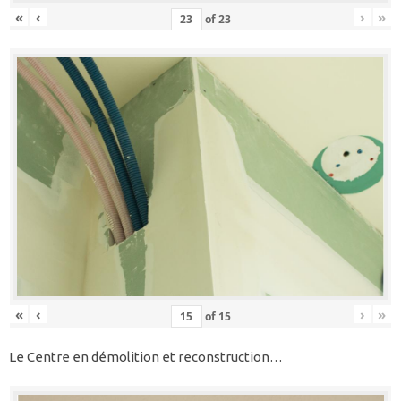
«
‹
›
»
of
23
«
‹
›
»
of
15
Le Centre en démolition et reconstruction…