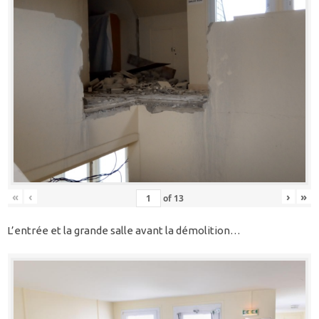
«
‹
›
»
of
13
L’entrée et la grande salle avant la démolition…