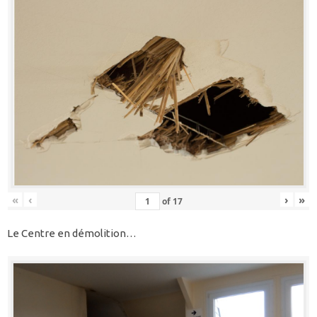
«
‹
›
»
of
17
Le Centre en démolition…