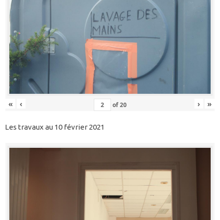
«
‹
›
»
of
20
Les travaux au 10 février 2021