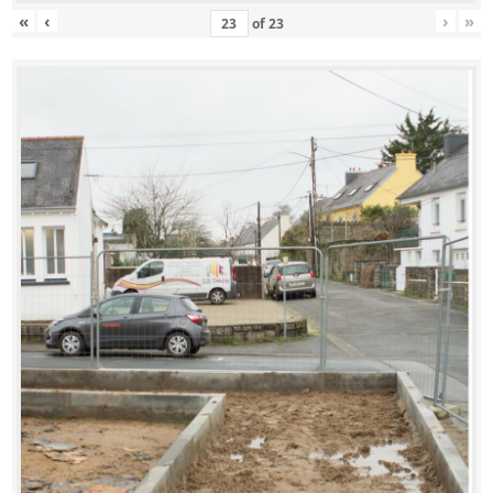
«
‹
›
»
of
23