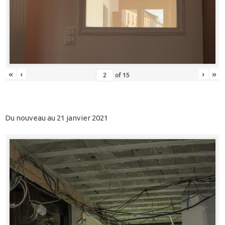
«
‹
›
»
of
15
Du nouveau au 21 janvier 2021