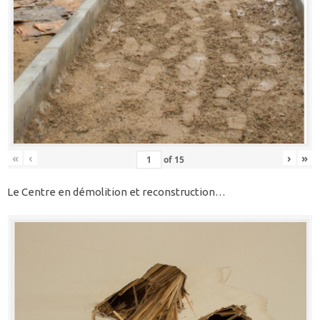
«
‹
›
»
of
15
Le Centre en démolition et reconstruction…