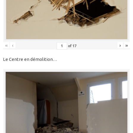
«
‹
›
»
of
17
Le Centre en démolition…