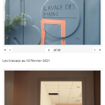
«
‹
›
»
of
20
Les travaux au 10 février 2021