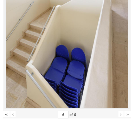
«
‹
›
»
of
6