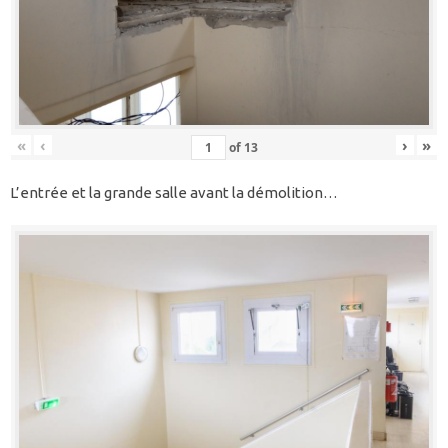
«
‹
›
»
of
13
L’entrée et la grande salle avant la démolition…