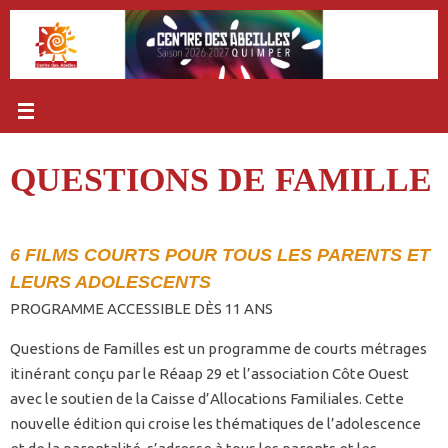
Passer
au
contenu
QUESTIONS DE FAMILLE
6 FILMS COURTS POUR TOUS LES PARENTS ET
LEURS ADOLESCENTS
PROGRAMME ACCESSIBLE DÈS 11 ANS
Questions de Familles est un programme de courts métrages
itinérant conçu par le Réaap 29 et l’association Côte Ouest
avec le soutien de la Caisse d’Allocations Familiales. Cette
nouvelle édition qui croise les thématiques de l’adolescence