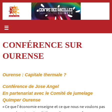
Passer
au
contenu
CONFÉRENCE SUR
OURENSE
Ourense : Capitale thermale ?
Conférence de Jose Angel
En partenariat avec le Comité de jumelage
Quimper Ourense
« Ce que l’économie enseigne et ce que nous ne voulons pas