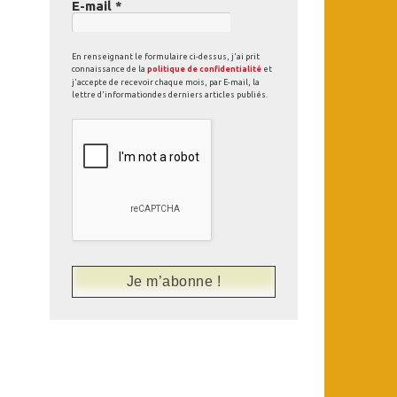
E-mail
*
En renseignant le formulaire ci-dessus, j'ai prit
connaissance de la
politique de confidentialité
et
j'accepte de recevoir chaque mois, par E-mail, la
lettre d'informationdes derniers articles publiés.