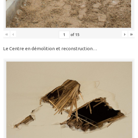
«
‹
›
»
of
15
Le Centre en démolition et reconstruction…