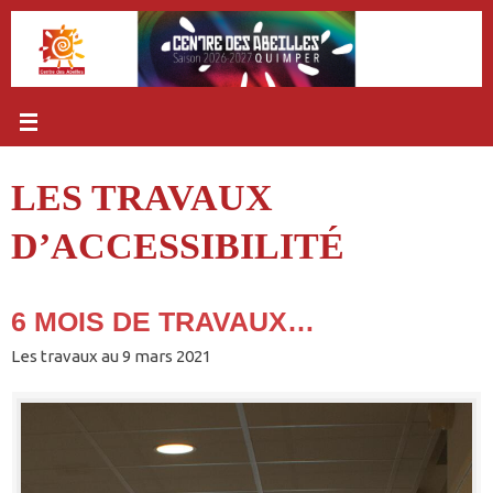
Passer
au
contenu
LES TRAVAUX
D’ACCESSIBILITÉ
6 MOIS DE TRAVAUX…
Les travaux au 9 mars 2021