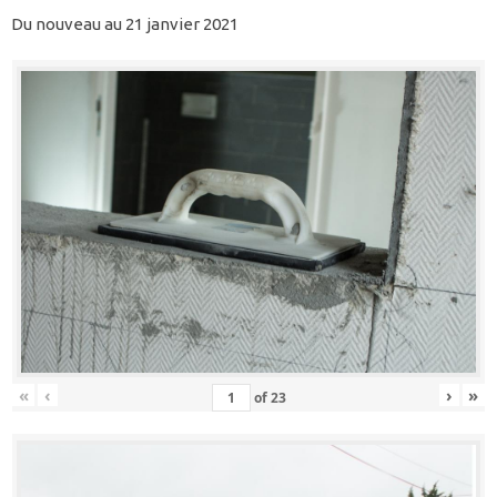
Du nouveau au 21 janvier 2021
«
‹
›
»
of
23