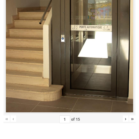
«
‹
›
»
of
15