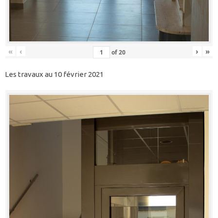
«
‹
›
»
of
20
Les travaux au 10 février 2021