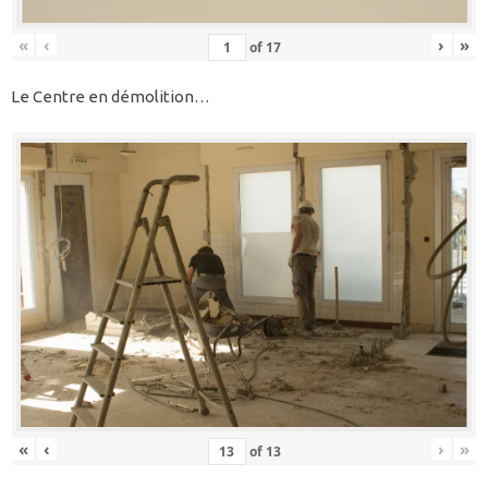
«
‹
›
»
of
17
Le Centre en démolition…
«
‹
›
»
of
13