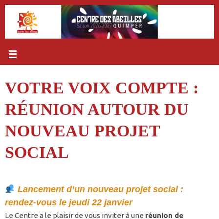
Passer
au
contenu
VOTRE VOIX COMPTE :
RÉUNION AUTOUR DU
NOUVEAU PROJET
SOCIAL
Lancement d’un nouveau projet social :
rendez-vous le jeudi 22 janvier
Le Centre a le plaisir de vous inviter à une
réunion de