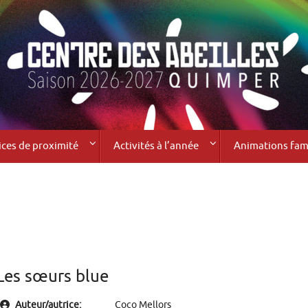
ices de proximité
Activités à l’année
Animations fami
Les sœurs blue
Auteur/autrice:
Coco Mellors