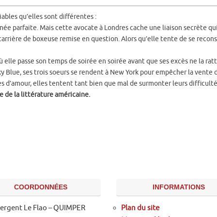
ables qu’elles sont différentes :
înée parfaite. Mais cette avocate à Londres cache une liaison secrète qui
arrière de boxeuse remise en question. Alors qu’elle tente de se reconst
ù elle passe son temps de soirée en soirée avant que ses excès ne la rat
y Blue, ses trois soeurs se rendent à New York pour empêcher la vente d
tes d’amour, elles tentent tant bien que mal de surmonter leurs difficult
 de la littérature américaine.
COORDONNÉES
INFORMATIONS
Sergent Le Flao – QUIMPER
Plan du site