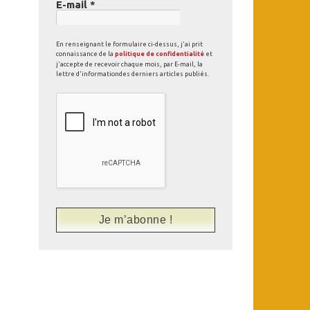
E-mail
*
En renseignant le formulaire ci-dessus, j'ai prit
connaissance de la
politique de confidentialité
et
j'accepte de recevoir chaque mois, par E-mail, la
lettre d'informationdes derniers articles publiés.