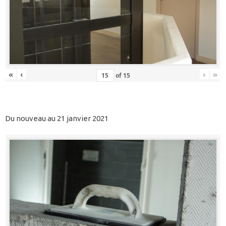
«
‹
›
»
of
15
Du nouveau au 21 janvier 2021