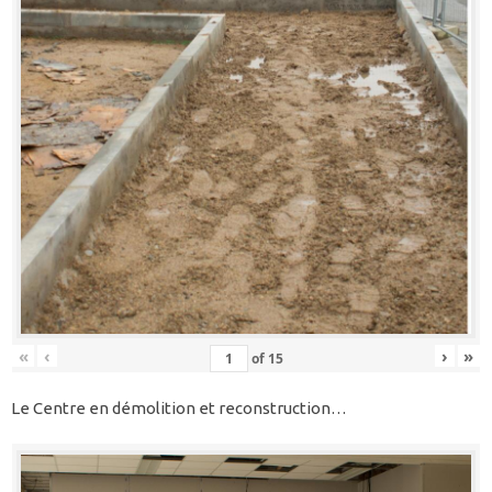
«
‹
›
»
of
15
Le Centre en démolition et reconstruction…