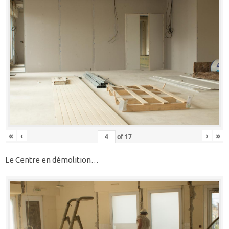
«
‹
›
»
of
17
Le Centre en démolition…