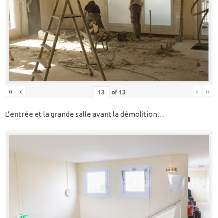
«
‹
›
»
of
13
L’entrée et la grande salle avant la démolition…