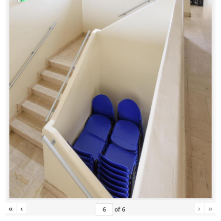
«
‹
›
»
of
6