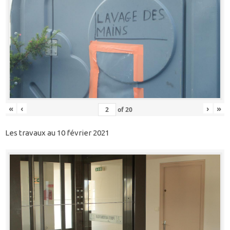
«
‹
›
»
of
20
Les travaux au 10 février 2021