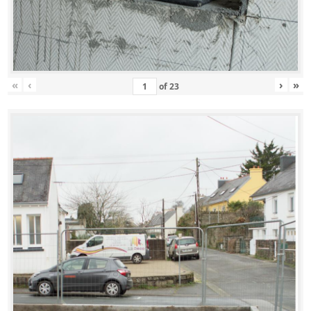
«
‹
›
»
of
23