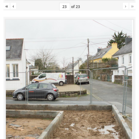
«
‹
›
»
of
23