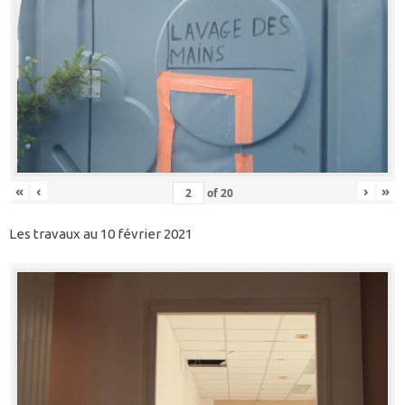
«
‹
›
»
of
20
Les travaux au 10 février 2021