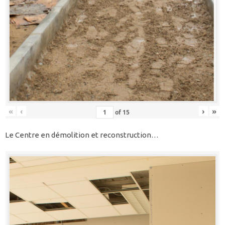
«
‹
›
»
of
15
Le Centre en démolition et reconstruction…