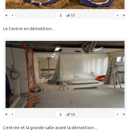
«
‹
›
»
of
17
Le Centre en démolition…
«
‹
›
»
of
13
L’entrée et la grande salle avant la démolition…