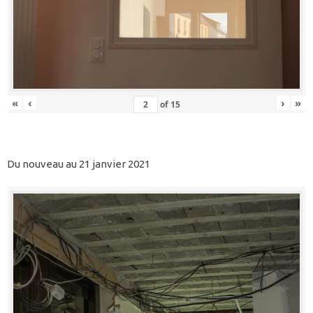
«
‹
›
»
of
15
Du nouveau au 21 janvier 2021