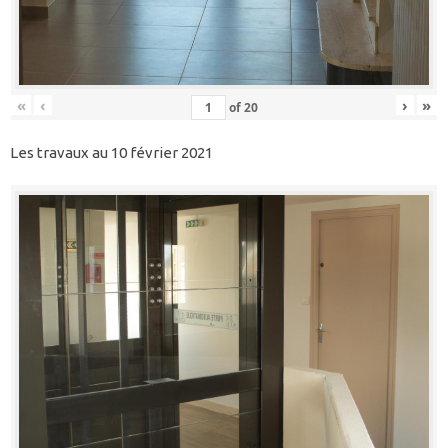
«
‹
›
»
of
20
Les travaux au 10 février 2021