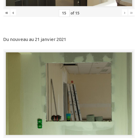
«
‹
›
»
of
15
Du nouveau au 21 janvier 2021