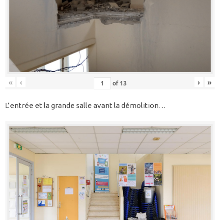
«
‹
›
»
of
13
L’entrée et la grande salle avant la démolition…