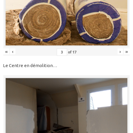
«
‹
›
»
of
17
Le Centre en démolition…