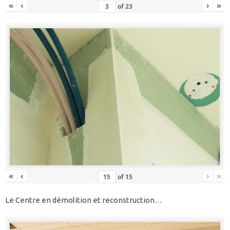
«
‹
›
»
of
23
«
‹
›
»
of
15
Le Centre en démolition et reconstruction…