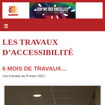
Passer
au
contenu
LES TRAVAUX
D’ACCESSIBILITÉ
6 MOIS DE TRAVAUX…
Les travaux au 9 mars 2021