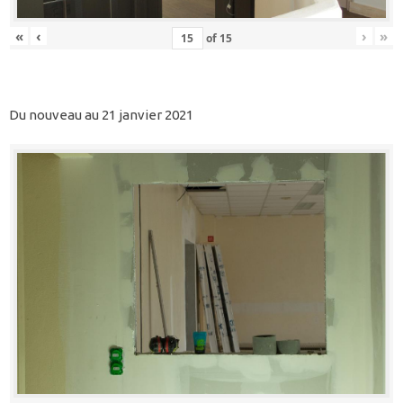
«
‹
›
»
of
15
Du nouveau au 21 janvier 2021