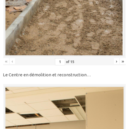
«
‹
›
»
of
15
Le Centre en démolition et reconstruction…