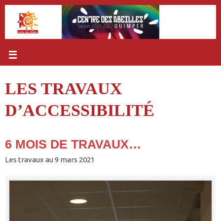
Passer
au
contenu
LES TRAVAUX
D’ACCESSIBILITÉ
6 MOIS DE TRAVAUX…
Les travaux au 9 mars 2021