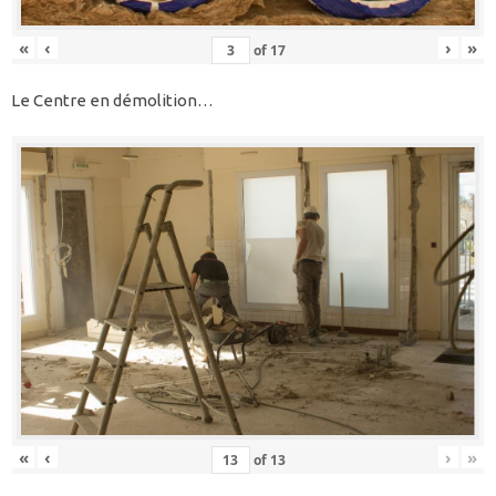
«
‹
›
»
of
17
Le Centre en démolition…
«
‹
›
»
of
13