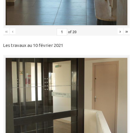
«
‹
›
»
of
20
Les travaux au 10 février 2021