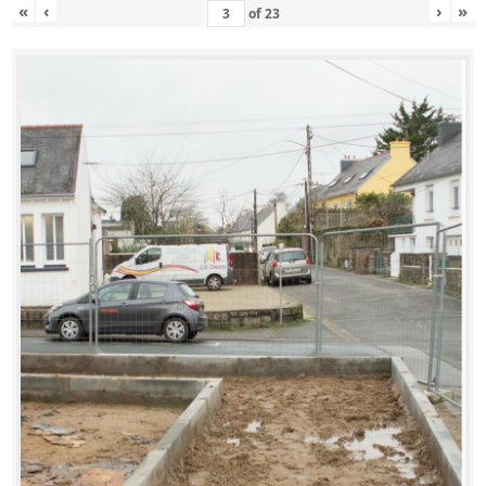
«
‹
›
»
of
23