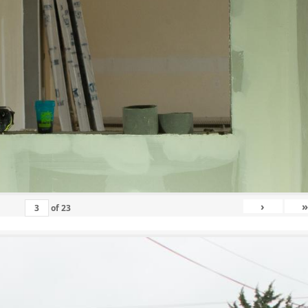
›
»
of
23