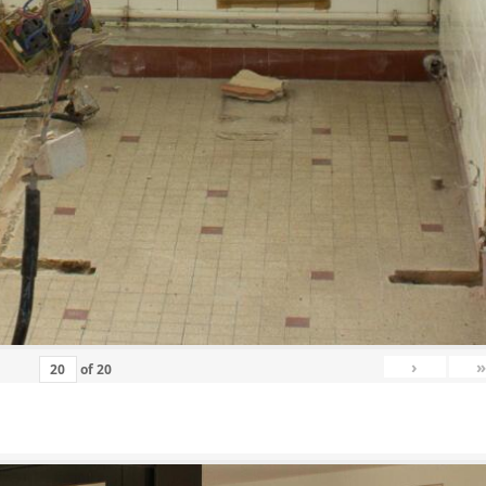
›
»
of
20