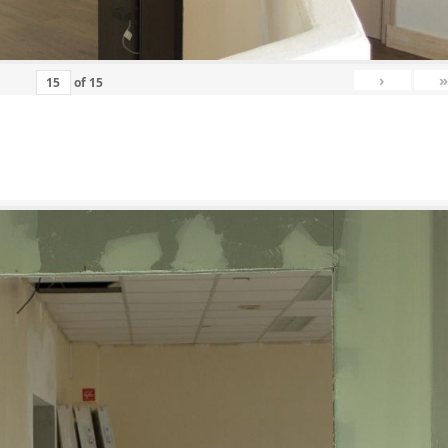
›
»
of
15