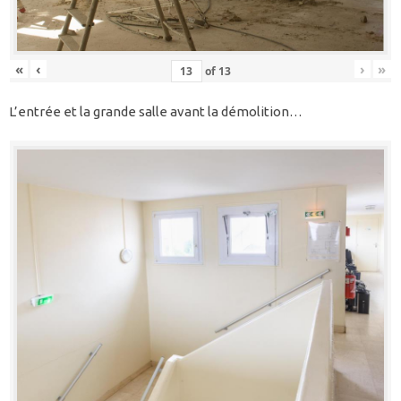
«
‹
›
»
of
13
L’entrée et la grande salle avant la démolition…