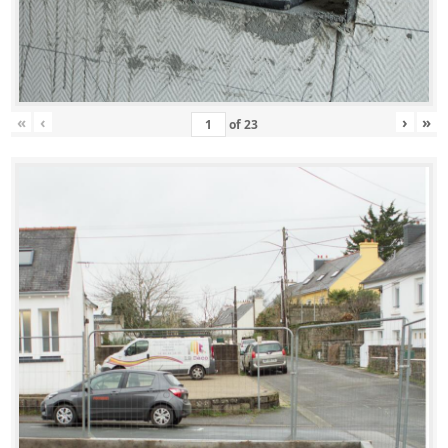
«
‹
›
»
of
23