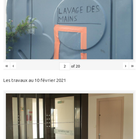
«
‹
›
»
of
20
Les travaux au 10 février 2021