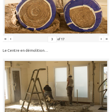
«
‹
›
»
of
17
Le Centre en démolition…