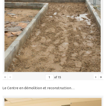
«
‹
›
»
of
15
Le Centre en démolition et reconstruction…