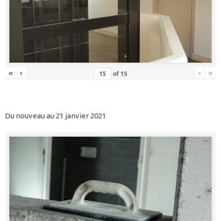
«
‹
›
»
of
15
Du nouveau au 21 janvier 2021