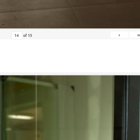
›
»
of
15