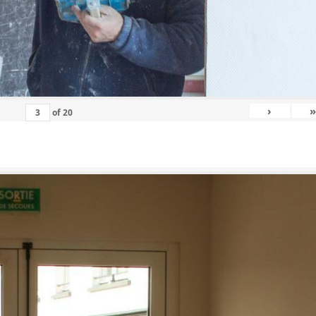
›
»
of
20