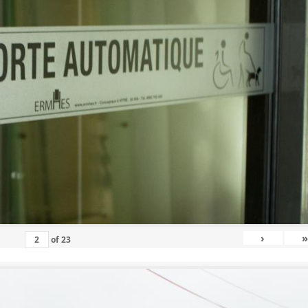
›
»
of
23