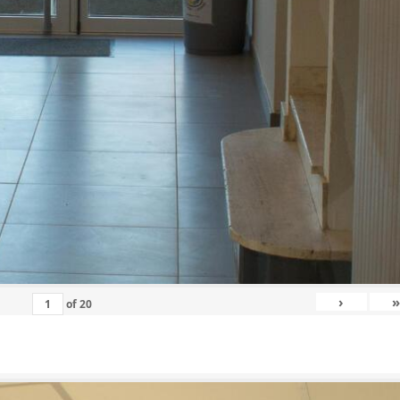
›
»
of
20