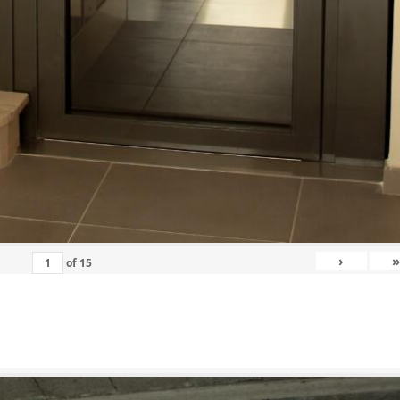
›
»
of
15