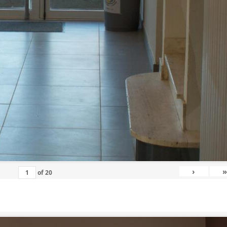
›
»
of
20