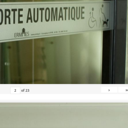
›
»
of
23