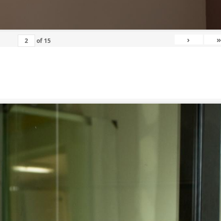
›
»
of
15