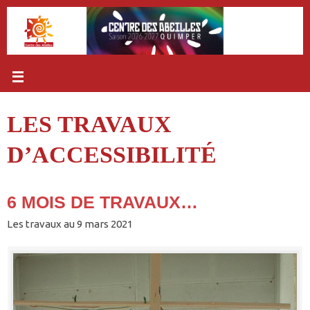
Passer
au
contenu
LES TRAVAUX
D’ACCESSIBILITÉ
6 MOIS DE TRAVAUX…
Les travaux au 9 mars 2021