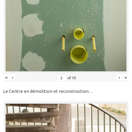
«
‹
›
»
of
15
Le Centre en démolition et reconstruction…