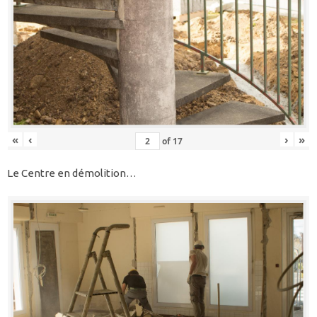
«
‹
›
»
of
17
Le Centre en démolition…