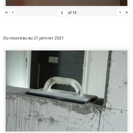
«
‹
›
»
of
15
Du nouveau au 21 janvier 2021