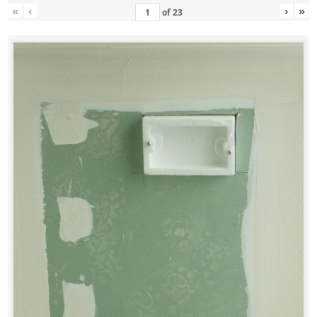
«
‹
›
»
of
23