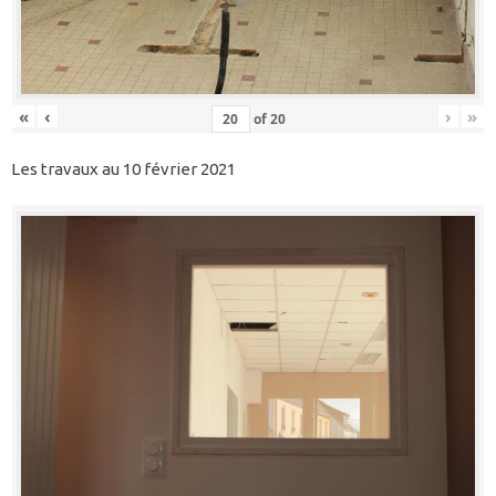
«
‹
›
»
of
20
Les travaux au 10 février 2021