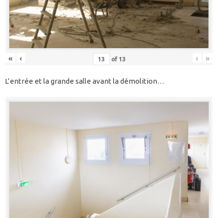
«
‹
›
»
of
13
L’entrée et la grande salle avant la démolition…