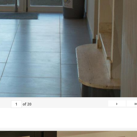
›
»
of
20