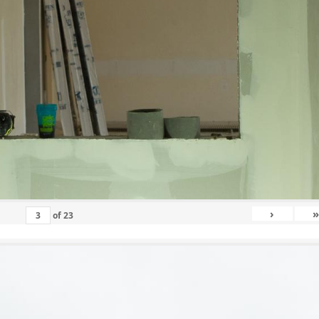
›
»
of
23