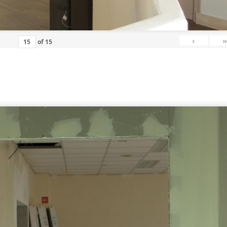
›
»
of
15