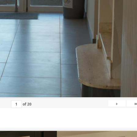
›
»
of
20