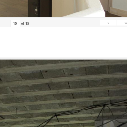
›
»
of
15