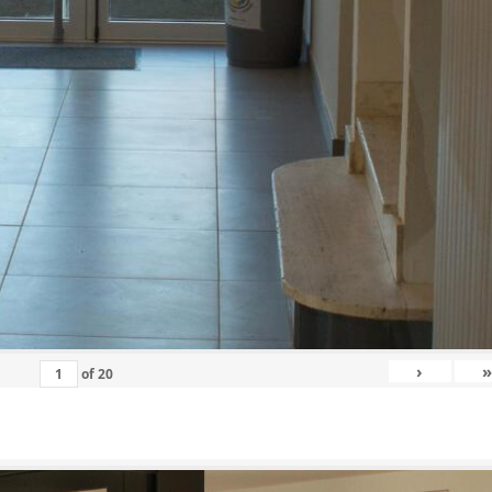
›
»
of
20