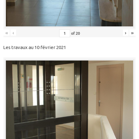
«
‹
›
»
of
20
Les travaux au 10 février 2021