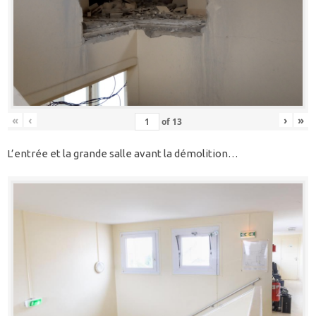
«
‹
›
»
of
13
L’entrée et la grande salle avant la démolition…