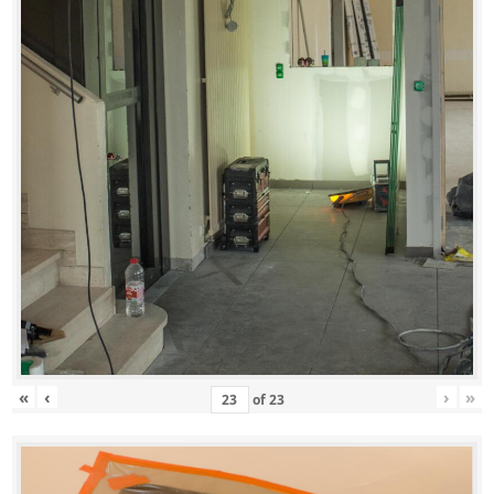
«
‹
›
»
of
23