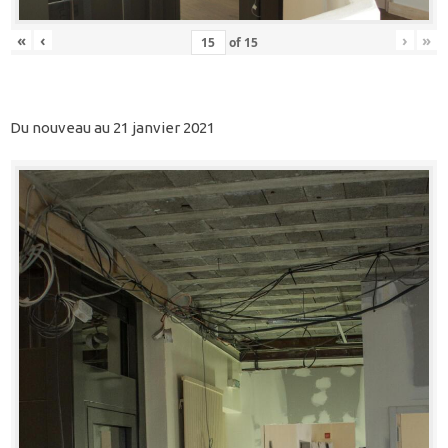
«
‹
›
»
of
15
Du nouveau au 21 janvier 2021