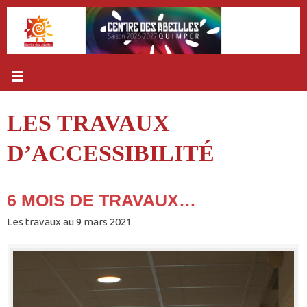
Passer
au
contenu
LES TRAVAUX
D’ACCESSIBILITÉ
6 MOIS DE TRAVAUX…
Les travaux au 9 mars 2021