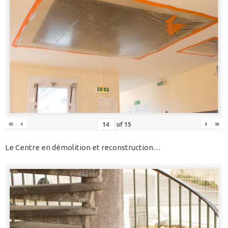
«
‹
›
»
of
15
Le Centre en démolition et reconstruction…