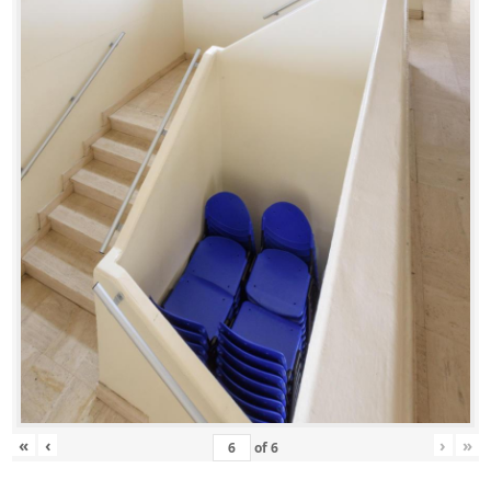
«
‹
›
»
of
6