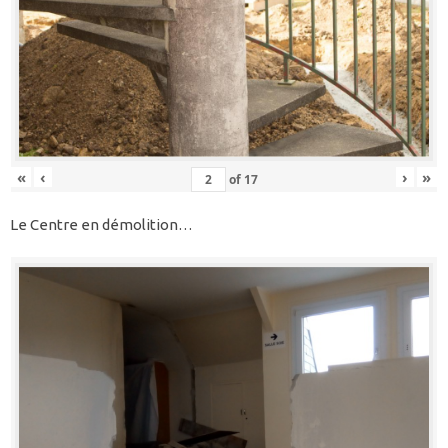
«
‹
›
»
of
17
Le Centre en démolition…