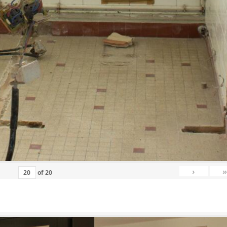
›
»
of
20