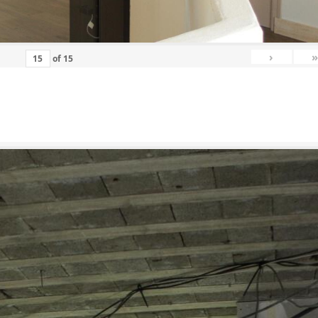
›
»
of
15