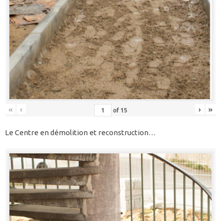
«
‹
›
»
of
15
Le Centre en démolition et reconstruction…