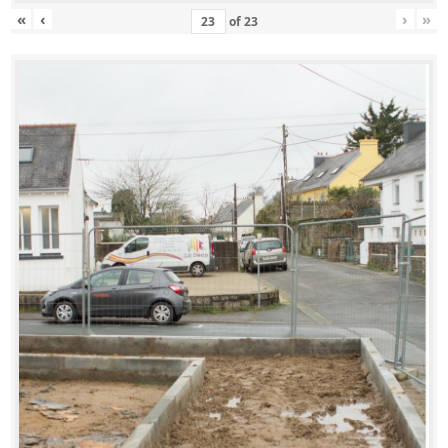
«
‹
›
»
of
23