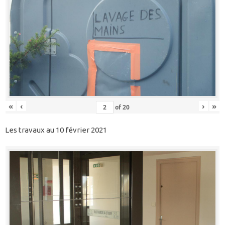
«
‹
›
»
of
20
Les travaux au 10 février 2021