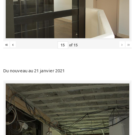
«
‹
›
»
of
15
Du nouveau au 21 janvier 2021