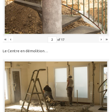
«
‹
›
»
of
17
Le Centre en démolition…