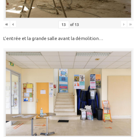
«
‹
›
»
of
13
L’entrée et la grande salle avant la démolition…