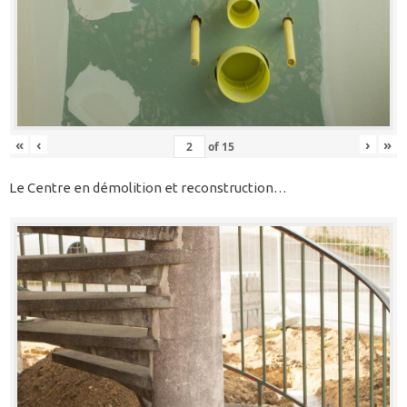
«
‹
›
»
of
15
Le Centre en démolition et reconstruction…