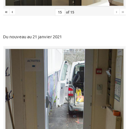
«
‹
›
»
of
15
Du nouveau au 21 janvier 2021