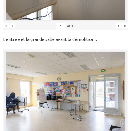
«
‹
›
»
of
13
L’entrée et la grande salle avant la démolition…