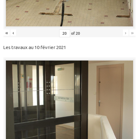
«
‹
›
»
of
20
Les travaux au 10 février 2021