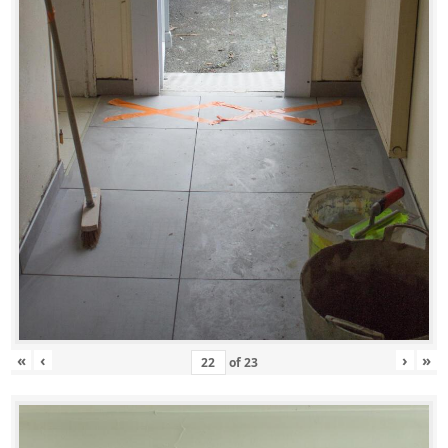
«
‹
›
»
of
23