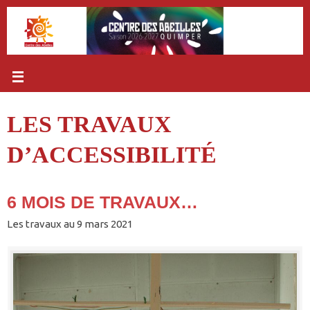
Passer
au
contenu
LES TRAVAUX
D’ACCESSIBILITÉ
6 MOIS DE TRAVAUX…
Les travaux au 9 mars 2021