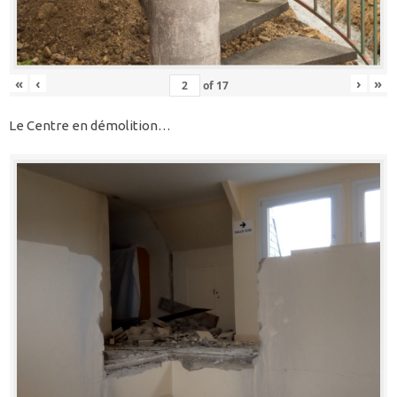
«
‹
›
»
of
17
Le Centre en démolition…