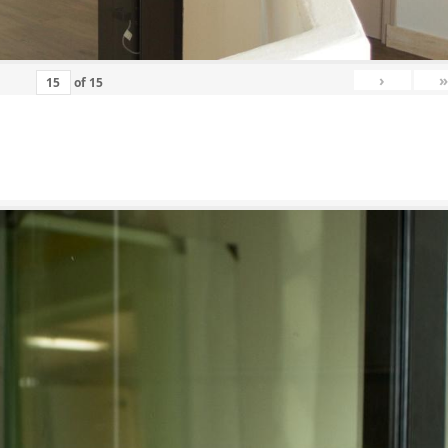
›
»
of
15