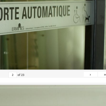
›
»
of
23