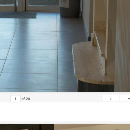
›
»
of
20