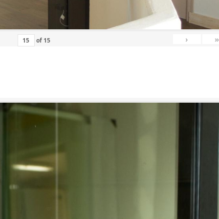
›
»
of
15