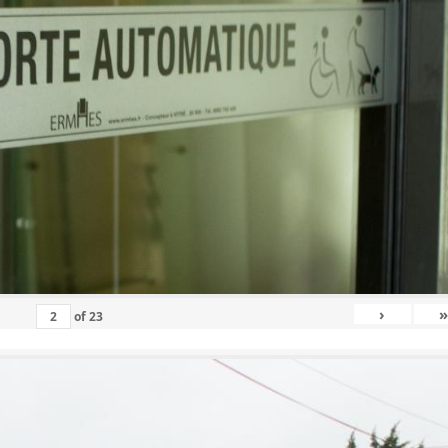
›
»
of
23