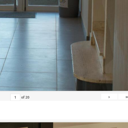
›
»
of
20