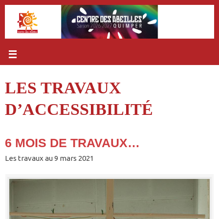
Passer
au
contenu
LES TRAVAUX
D’ACCESSIBILITÉ
6 MOIS DE TRAVAUX…
Les travaux au 9 mars 2021