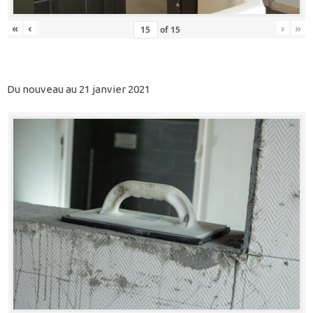
«
‹
›
»
of
15
Du nouveau au 21 janvier 2021