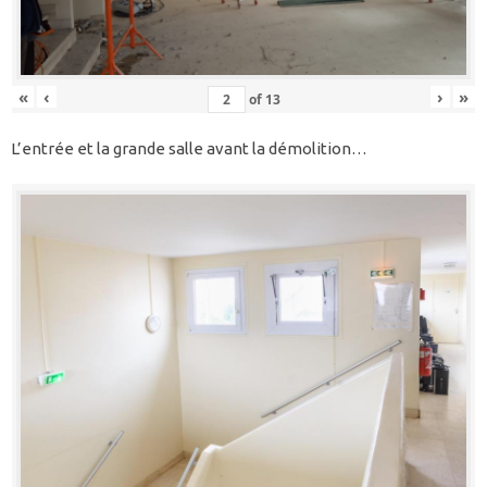
«
‹
›
»
of
13
L’entrée et la grande salle avant la démolition…