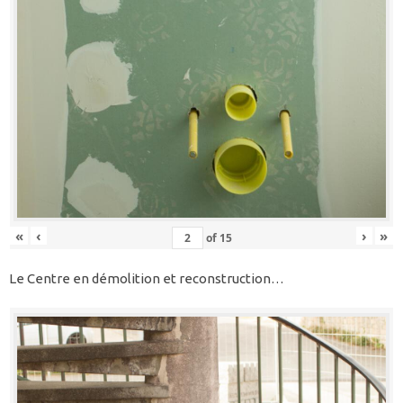
«
‹
›
»
of
15
Le Centre en démolition et reconstruction…