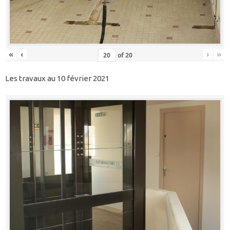
«
‹
›
»
of
20
Les travaux au 10 février 2021