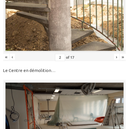
«
‹
›
»
of
17
Le Centre en démolition…