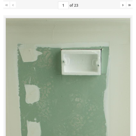
«
‹
›
»
of
23