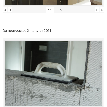
«
‹
›
»
of
15
Du nouveau au 21 janvier 2021