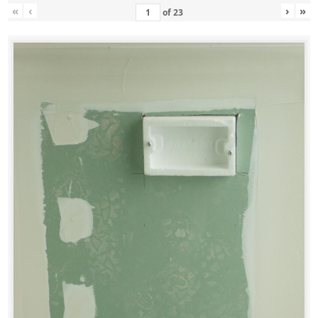
«
‹
›
»
of
23