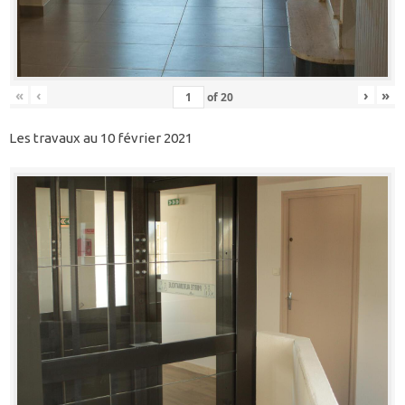
«
‹
›
»
of
20
Les travaux au 10 février 2021