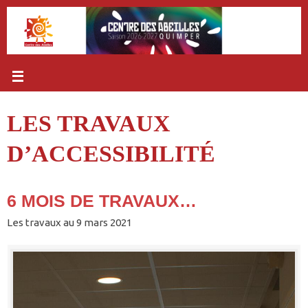
Passer
au
contenu
LES TRAVAUX
D’ACCESSIBILITÉ
6 MOIS DE TRAVAUX…
Les travaux au 9 mars 2021