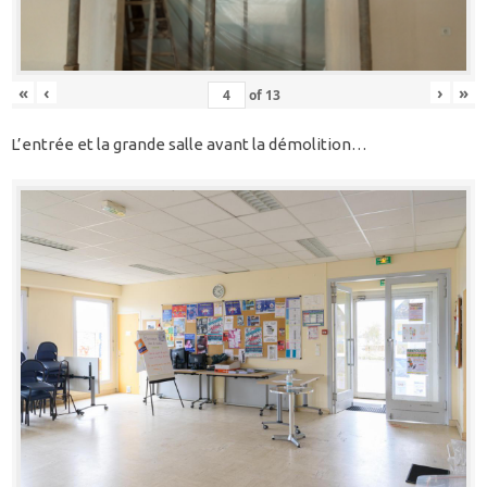
«
‹
›
»
of
13
L’entrée et la grande salle avant la démolition…