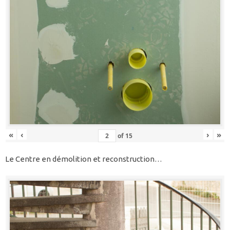
«
‹
›
»
of
15
Le Centre en démolition et reconstruction…