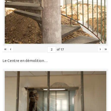
«
‹
›
»
of
17
Le Centre en démolition…