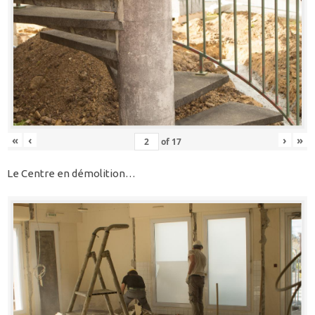
«
‹
›
»
of
17
Le Centre en démolition…