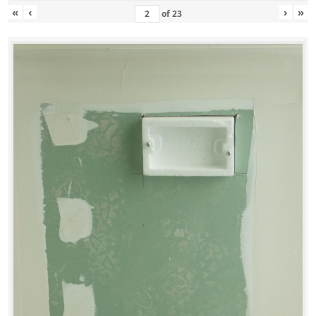
«
‹
›
»
of
23