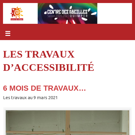
Passer
au
contenu
LES TRAVAUX
D’ACCESSIBILITÉ
6 MOIS DE TRAVAUX…
Les travaux au 9 mars 2021