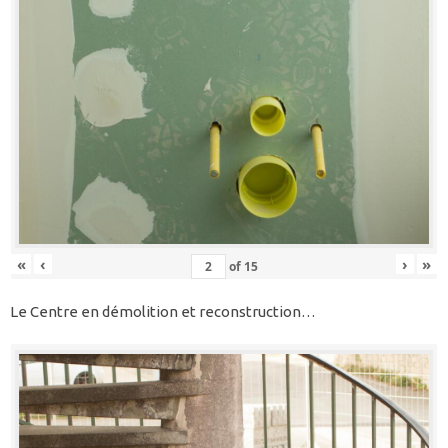
«
‹
›
»
of
15
Le Centre en démolition et reconstruction…