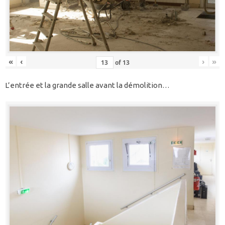
«
‹
›
»
of
13
L’entrée et la grande salle avant la démolition…