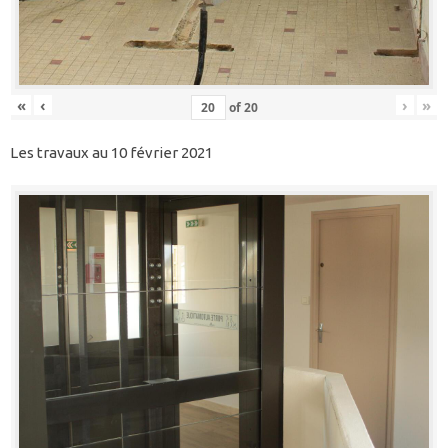
«
‹
›
»
of
20
Les travaux au 10 février 2021