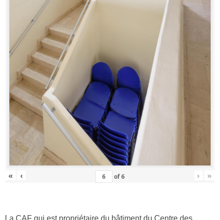
«
‹
›
»
of
6
La CAF qui est propriétaire du bâtiment du Centre des