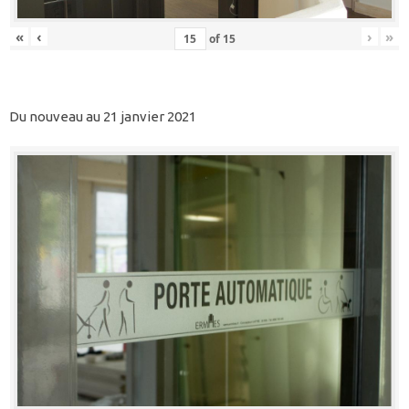
«
‹
›
»
of
15
Du nouveau au 21 janvier 2021