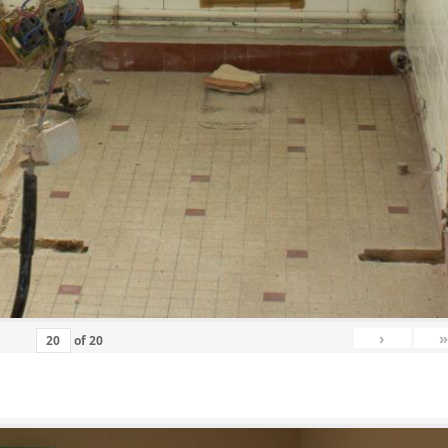
›
»
of
20