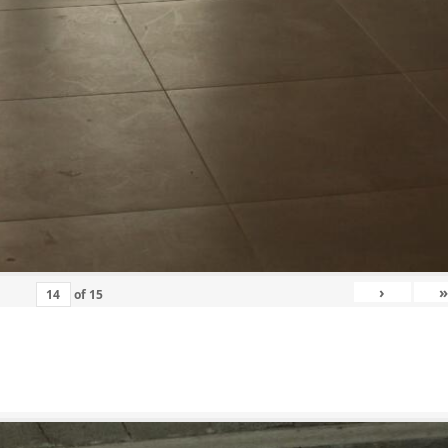
›
»
of
15