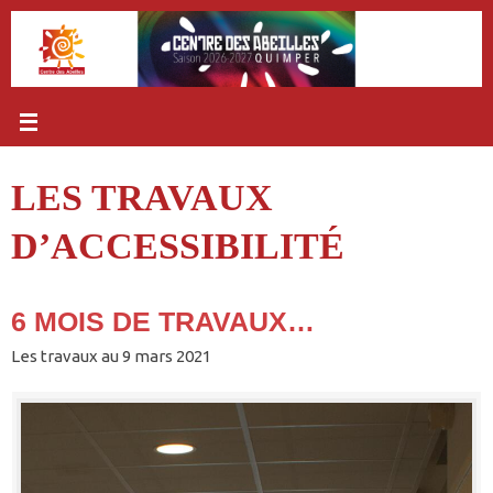
Passer
au
contenu
LES TRAVAUX
D’ACCESSIBILITÉ
6 MOIS DE TRAVAUX…
Les travaux au 9 mars 2021