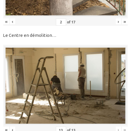
«
‹
›
»
of
17
Le Centre en démolition…
«
‹
›
»
of
13