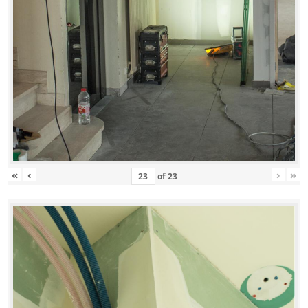
«
‹
›
»
of
23