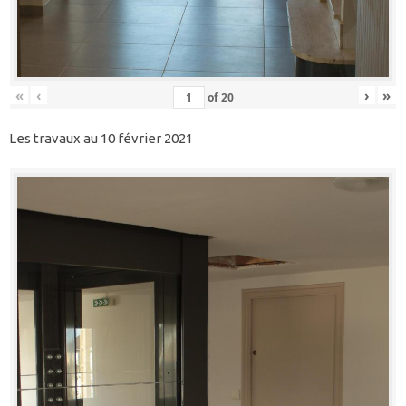
«
‹
›
»
of
20
Les travaux au 10 février 2021