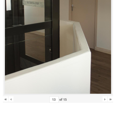
«
‹
›
»
of
15