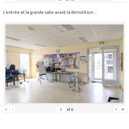
L’entrée et la grande salle avant la démolition…
«
‹
›
»
of
6