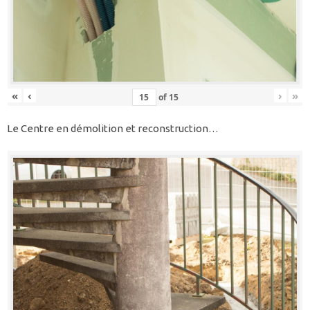
«
‹
›
»
of
15
Le Centre en démolition et reconstruction…