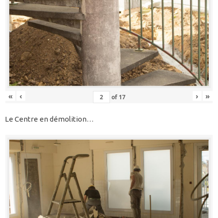
«
‹
›
»
of
17
Le Centre en démolition…