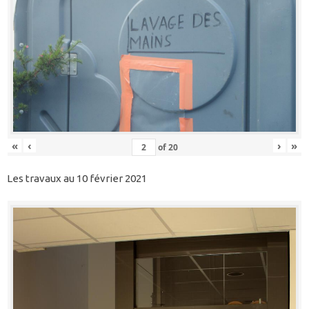
«
‹
›
»
of
20
Les travaux au 10 février 2021