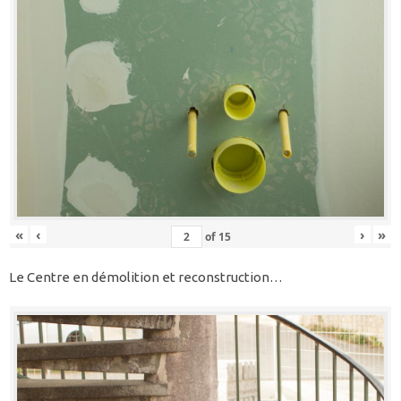
«
‹
›
»
of
15
Le Centre en démolition et reconstruction…