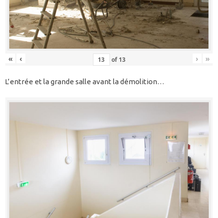
«
‹
›
»
of
13
L’entrée et la grande salle avant la démolition…