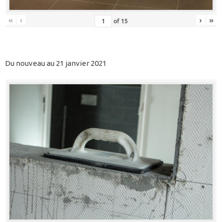
«
‹
›
»
of
15
Du nouveau au 21 janvier 2021