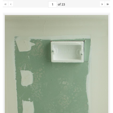
«
‹
›
»
of
23